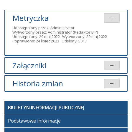
Metryczka
Udostępniony przez:
Administrator
Wytworzony przez:
Administrator
(Redaktor BIP)
Udostępniony: 29 maj 2022
Wytworzony: 29 maj 2022
Poprawiono: 24 lipiec 2023
Odsłony: 5013
Załączniki
Brak załączników.
Historia zmian
Opis zmian
Data
Osoba
Porównaj
BIULETYN INFORMACJI PUBLICZNEJ
Artykuł
niedziela,
został
29 maj 2022
Super
Podstawowe informacje
utworzony.
14:47
User