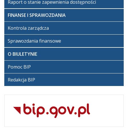
Artykuł
Raport o stanie zapewnienia dostępności
został
poniedziałek,
Super
zmieniony.
24 lipiec
User
FINANSE I SPRAWOZDANIA
2023 07:40
Kontrola zarządcza
Sprawozdania finansowe
O BIULETYNIE
Pomoc BIP
Redakcja BIP